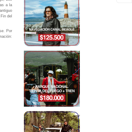
as a la
antiguo
Fin del
se. Por
rmación: