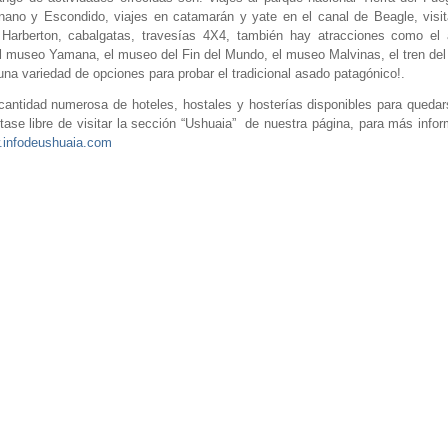
nano y Escondido, viajes en catamarán y yate en el canal de Beagle, visit
Harberton, cabalgatas, travesías 4X4, también hay atracciones como el 
el museo Yamana, el museo del Fin del Mundo, el museo Malvinas, el tren del 
na variedad de opciones para probar el tradicional asado patagónico!.
antidad numerosa de hoteles, hostales y hosterías disponibles para quedar
ntase libre de visitar la sección “Ushuaia” de nuestra página, para más info
w.infodeushuaia.com