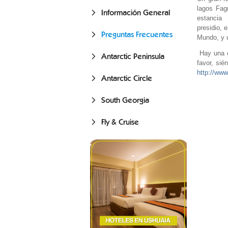
lagos Fag
Información General
estancia 
presidio, 
Preguntas Frecuentes
Mundo, y u
Hay una c
Antarctic Peninsula
favor, sié
http://ww
Antarctic Circle
South Georgia
Fly & Cruise